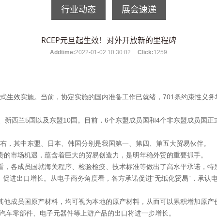
行业动态
展会速递
RCEP元旦起生效！对外开放新的里程碑
Addtime:
2022-01-02 10:30:02
Click:
1259
1日正式生效实施。当前，协定实施的国内准备工作已就绪，701条约束性
亚、新西兰5国以及东盟10国。目前，6个东盟成员国和4个非东盟成员国正
3左右，其中东盟、日本、韩国分别是我国第一、第四、第五大贸易伙伴。
宝贵的市场机遇，蕴含着巨大的贸易创造力，是明年稳外贸的重要抓手。
度看，各成员国就海关程序、检验检疫、技术标准等做出了高水平承诺，特
，促进出口增长。从电子商务角度看，各方承诺促进“无纸化贸易”，承认
的其他成员国原产材料，均可视为本地的原产材料，从而可以累积增加原产
汽车零部件、电子元器件等上游产品的出口将进一步增长。