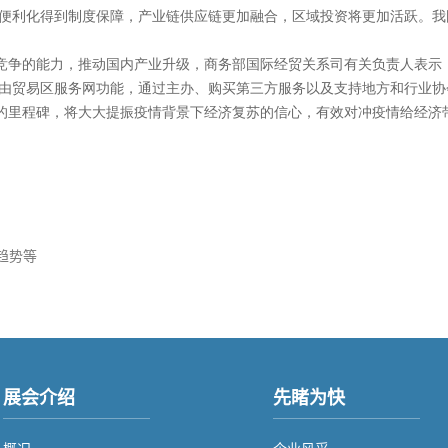
便利化得到制度保障，产业链供应链更加融合，区域投资将更加活跃。我
和竞争的能力，推动国内产业升级，商务部国际经贸关系司有关负责人表示
由贸易区服务网功能，通过主办、购买第三方服务以及支持地方和行业协
新的里程碑，将大大提振疫情背景下经济复苏的信心，有效对冲疫情给经济
趋势等
展会介绍
先睹为快