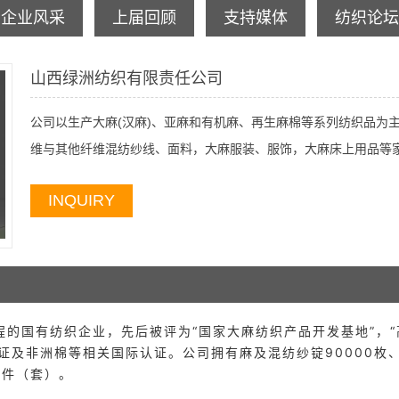
企业风采
上届回顾
支持媒体
纺织论坛
山西绿洲纺织有限责任公司
公司以生产大麻(汉麻)、亚麻和有机麻、再生麻棉等系列纺织品为主导，
维与其他纤维混纺纱线、面料，大麻服装、服饰，大麻床上用品等
INQUIRY
的国有纺织企业，先后被评为“国家大麻纺织产品开发基地”，“
欧麻认证及非洲棉等相关国际认证。公司拥有麻及混纺纱锭90000枚
万件（套）。