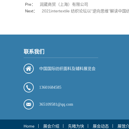
Pre：
润葳商贸（上海）有限公司
Next：
2021intertextile 纺织论坛以“逆向思维”解读中
联系我们
中国国际纺织面料及辅料展览会
13601684585
365109581@qq.com
Home
展会介绍
先睹为快
展会动态
展馆